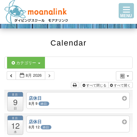
TOP
MENU
ダイビングを始める
ステップアップ
ショップ紹介
Calendar
ツアースケジュール
ダイビングブログ
カテゴリー
Q＆A・お客様の声
8月 2026
アクセス
すべて閉じる
すべて開く
お問い合わせ
8月
店休日
9
8月 9
終日
日
8月
店休日
12
8月 12
終日
水