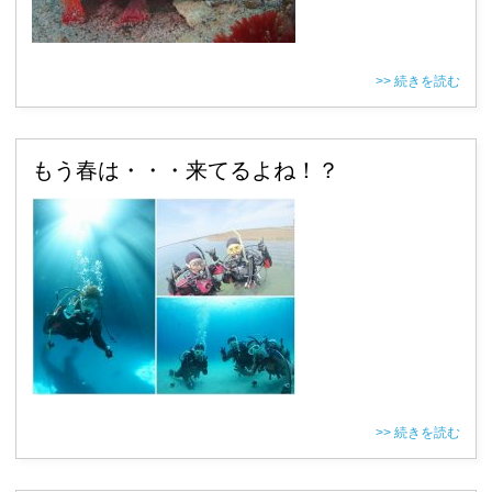
>> 続きを読む
もう春は・・・来てるよね！？
>> 続きを読む