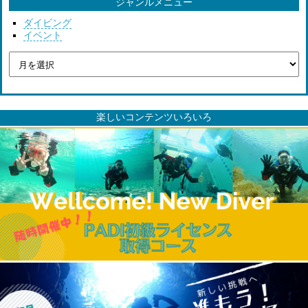
ジャンルメニュー
ダイビング
イベント
楽しいコンテンツいろいろ