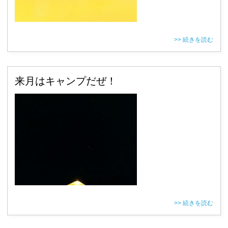
>> 続きを読む
来月はキャンプだぜ！
>> 続きを読む