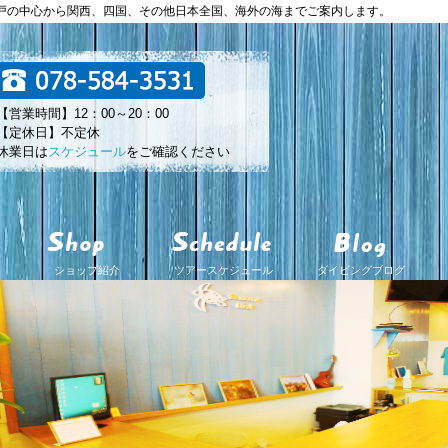
神戸の中心から関西、四国、その他日本全国、海外の海までご案内します。
【営業時間】12：00～20：00
【定休日】不定休
休業日は
スケジュール
をご確認ください
ショップ紹介
ツアースケジュール
ダイビングブログ