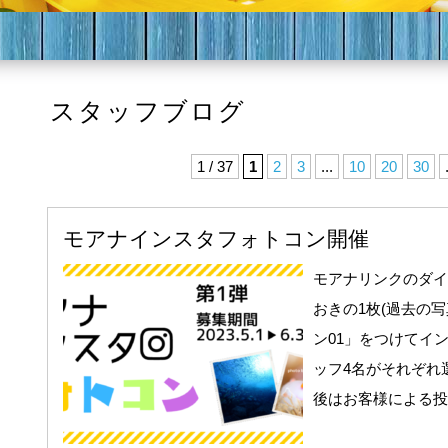
スタッフブログ
1 / 37
1
2
3
...
10
20
30
モアナインスタフォトコン開催
モアナリンクのダイ
おきの1枚(過去の写
ン01」をつけてイ
ッフ4名がそれぞれ
後はお客様による投票