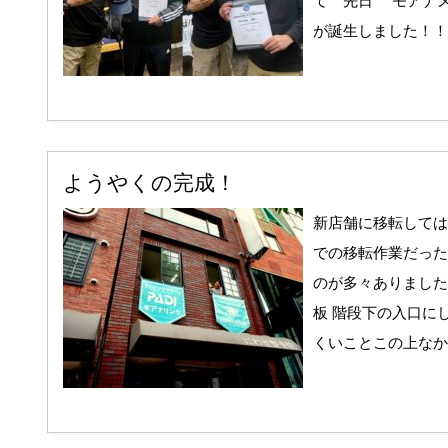
て 先日 モアナ
が誕生しました！！ し
ようやくの完成！
新店舗に移転しては
での移転作業だった
のが多々ありました
板 階段下の入口に
くいことこの上なかっ