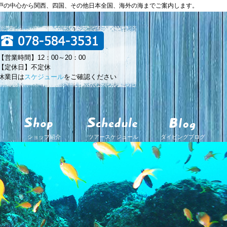
神戸の中心から関西、四国、その他日本全国、海外の海までご案内します。
【営業時間】12：00～20：00
【定休日】不定休
休業日は
スケジュール
をご確認ください
ショップ紹介
ツアースケジュール
ダイビングブログ