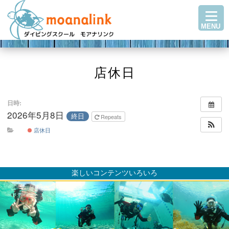
TOP
MENU
ダイビングを始める
ステップアップ
ショップ紹介
店休日
ツアースケジュール
日時:
ダイビングブログ
2026年5月8日
終日
Repeats
Q＆A・お客様の声
店休日
アクセス
お問い合わせ
楽しいコンテンツいろいろ