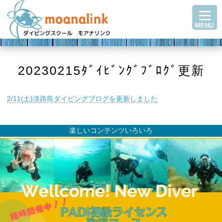
TOP
MENU
ダイビングを始める
ステップアップ
ショップ紹介
20230215ﾀﾞｲﾋﾞﾝｸﾞﾌﾞﾛｸﾞ更新
ツアースケジュール
2/11(土)淡路島ダイビングブログを更新しました
ダイビングブログ
Q＆A・お客様の声
楽しいコンテンツいろいろ
アクセス
お問い合わせ