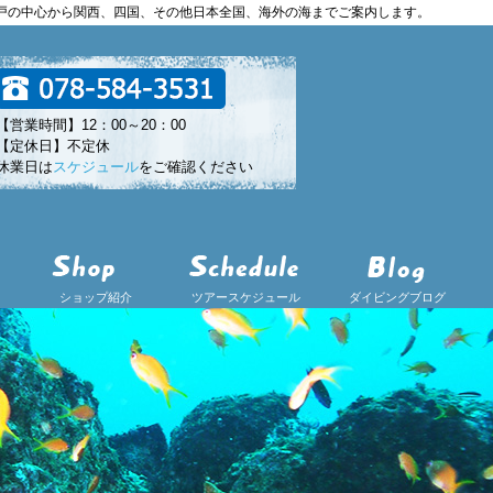
神戸の中心から関西、四国、その他日本全国、海外の海までご案内します。
【営業時間】12：00～20：00
【定休日】不定休
休業日は
スケジュール
をご確認ください
ショップ紹介
ツアースケジュール
ダイビングブログ