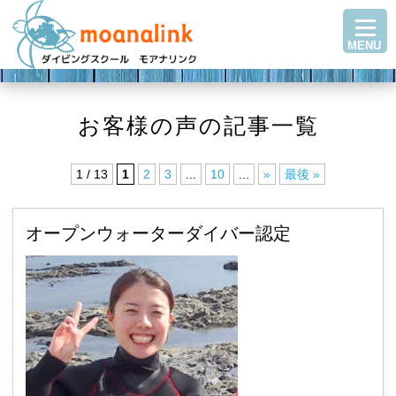
TOP
MENU
ダイビングを始める
ステップアップ
ショップ紹介
お客様の声の記事一覧
ツアースケジュール
1 / 13
1
2
3
...
10
...
»
最後 »
ダイビングブログ
Q＆A・お客様の声
オープンウォーターダイバー認定
アクセス
お問い合わせ