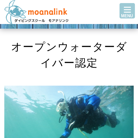
TOP
MENU
ダイビングを始める
ステップアップ
ショップ紹介
オープンウォーターダ
ツアースケジュール
イバー認定
ダイビングブログ
Q＆A・お客様の声
アクセス
お問い合わせ