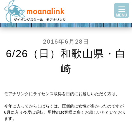
TOP
MENU
ダイビングを始める
ステップアップ
ショップ紹介
2016年6月28日
ツアースケジュール
6/26（日）和歌山県・白
ダイビングブログ
崎
Q＆A・お客様の声
アクセス
お問い合わせ
モアナリンクにライセンス取得を目的にお越しいただく方は、
今年に入ってからしばらくは、圧倒的に女性が多かったのですが
6月に入り今度は逆転。男性のお客様に多くお越しいただいており
ます。