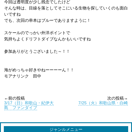
今回は透明度が少し残念でしたけど
そんな時は、目線を落としてそこにいる生物を探していくのも面白
いですね
でも、次回の串本はブルーでありますように！
スケールのでっかい外洋ポイントで
気持ちよくドリフトダイブなんかもいいですね
参加ありがとうございました～！！
海がめっちゃ好きやねーーーーん！！
モアナリンク 田中
←前の投稿
次の投稿→
3/17（日）和歌山・紀伊大
7/25（火）和歌山県・白崎
島 ファンダイブ
ジャンルメニュー