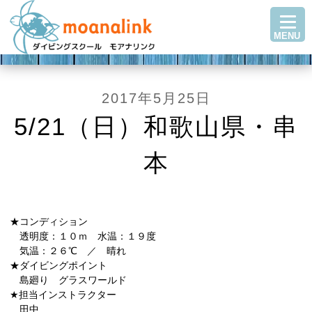
TOP
MENU
ダイビングを始める
ステップアップ
ショップ紹介
2017年5月25日
ツアースケジュール
5/21（日）和歌山県・串
ダイビングブログ
本
Q＆A・お客様の声
アクセス
お問い合わせ
★コンディション
透明度：１０ｍ 水温：１９度
気温：２６℃ ／ 晴れ
★ダイビングポイント
島廻り グラスワールド
★担当インストラクター
田中