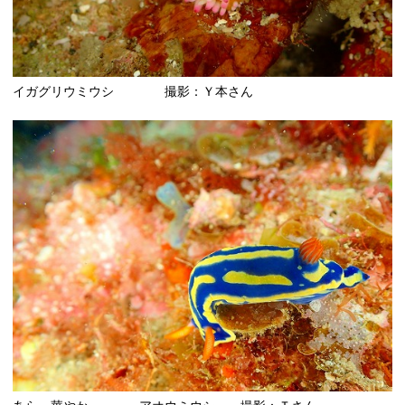
イガグリウミウシ 撮影：Ｙ本さん