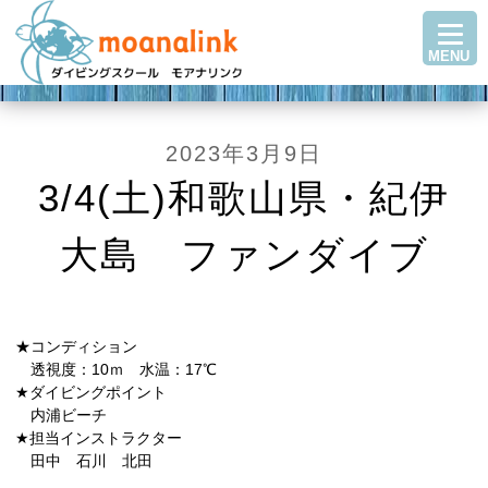
TOP
MENU
ダイビングを始める
ステップアップ
ショップ紹介
2023年3月9日
ツアースケジュール
3/4(土)和歌山県・紀伊
ダイビングブログ
大島 ファンダイブ
Q＆A・お客様の声
アクセス
お問い合わせ
★コンディション
透視度：10ｍ 水温：17℃
★ダイビングポイント
内浦ビーチ
★担当インストラクター
田中 石川 北田