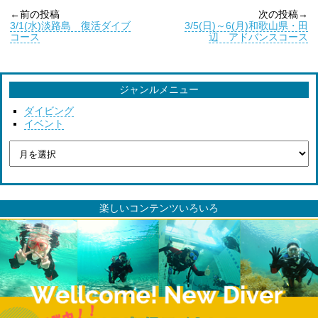
←前の投稿
次の投稿→
3/1(水)淡路島 復活ダイブ
3/5(日)～6(月)和歌山県・田
コース
辺 アドバンスコース
ジャンルメニュー
ダイビング
イベント
楽しいコンテンツいろいろ