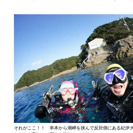
それがここ！！ 串本から潮岬を挟んで反対側にある紀伊