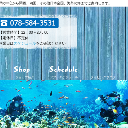
神戸の中心から関西、四国、その他日本全国、海外の海までご案内します。
【営業時間】12：00～20：00
【定休日】不定休
休業日は
スケジュール
をご確認ください
ショップ紹介
ツアースケジュール
ダイビングブログ