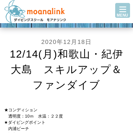
TOP
MENU
ダイビングを始める
ステップアップ
ショップ紹介
2020年12月18日
ツアースケジュール
12/14(月)和歌山・紀伊
ダイビングブログ
大島 スキルアップ＆
Q＆A・お客様の声
アクセス
ファンダイブ
お問い合わせ
★コンディション
透明度：10ｍ 水温：２２度
★ダイビングポイント
内浦ビーチ