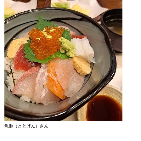
魚源（ととげん）さん