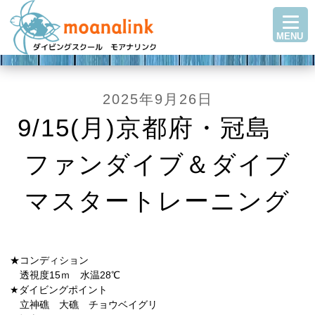
TOP
MENU
ダイビングを始める
ステップアップ
ショップ紹介
2025年9月26日
ツアースケジュール
9/15(月)京都府・冠島
ダイビングブログ
ファンダイブ＆ダイブ
Q＆A・お客様の声
アクセス
マスタートレーニング
お問い合わせ
★コンディション
透視度15ｍ 水温28℃
★ダイビングポイント
立神礁 大礁 チョウベイグリ