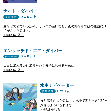
ナイト・ダイバー
ＯＷＤ以上
参加条件
変な姿で寝ている魚や、サンゴの産卵など、夜の海ならではの観察に期
待がふくらみます。
>>詳細を見る
エンリッチド・エア・ダイバー
ＯＷＤ以上
参加条件
１日に潜れるだけ潜りたい！安全に欲張るために。
>>詳細を見る
水中ナビゲーター
ＯＷＤ以上
参加条件
方向感覚がつかみにくい水中で進むべき"道"を
探せるようになれます。
>>詳細を見る