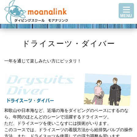
TOP
MENU
ダイビングを始める
ステップアップ
ショップ紹介
ドライスーツ・ダイバー
ツアースケジュール
一年を通じて楽しみたい方にピッタリ！
ダイビングブログ
Q＆A・お客様の声
アクセス
お問い合わせ
和歌山や日本海など、近場の海をダイビングのベースにするのな
ら、年間のほとんどのシーンで活躍するドライスーツ。
ただ、ドライスーツを使いこなすには技術がいります。
このコースでは、ドライスーツの着脱方法から給排気バルブの操作
方法、また、ドライスーツを使用しての浮力調整を習います。