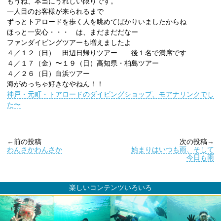
もうね、本当にうれしい限りです。
一人目のお客様が来られるまで
ずっとトアロードを歩く人を眺めてばかりいましたからね
ほっと一安心・・・ は、まだまだだなー
ファンダイビングツアーも増えましたよ
４／１２（日） 田辺日帰りツアー 後１名で満席です
４／１７（金）〜１９（日）高知県・柏島ツアー
４／２６（日）白浜ツアー
海がめっちゃ好きなやねん！！
神戸・元町・トアロードのダイビングショップ、モアナリンクでし
た〜
←前の投稿
次の投稿→
わんさかわんさか
始まりはいつも雨、そして
今日も雨
楽しいコンテンツいろいろ