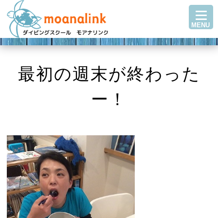
TOP
MENU
ダイビングを始める
ステップアップ
ショップ紹介
最初の週末が終わった
ツアースケジュール
ー！
ダイビングブログ
Q＆A・お客様の声
アクセス
お問い合わせ