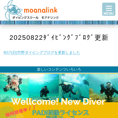
TOP
MENU
ダイビングを始める
ステップアップ
ショップ紹介
20250822ﾀﾞｲﾋﾞﾝｸﾞﾌﾞﾛｸﾞ更新
ツアースケジュール
8/17(日)竹野ダイビングブログを更新しました
ダイビングブログ
Q＆A・お客様の声
楽しいコンテンツいろいろ
アクセス
お問い合わせ