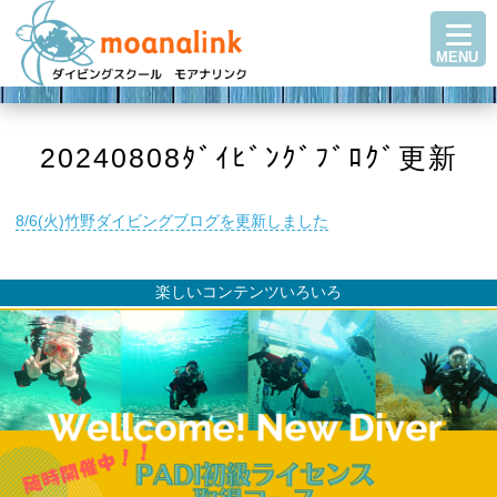
TOP
MENU
ダイビングを始める
ステップアップ
ショップ紹介
20240808ﾀﾞｲﾋﾞﾝｸﾞﾌﾞﾛｸﾞ更新
ツアースケジュール
8/6(火)竹野ダイビングブログを更新しました
ダイビングブログ
Q＆A・お客様の声
楽しいコンテンツいろいろ
アクセス
お問い合わせ