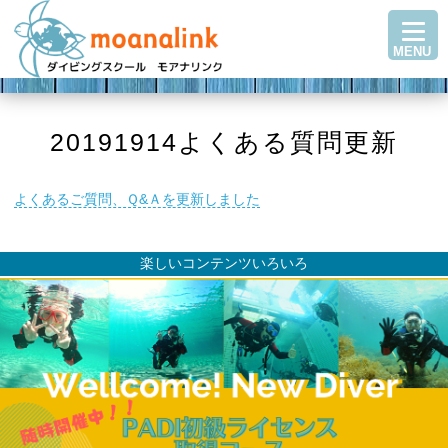
TOP
MENU
ダイビングを始める
ステップアップ
ショップ紹介
20191914よくある質問更新
ツアースケジュール
よくあるご質問、Ｑ&Ａを更新しました
ダイビングブログ
Q＆A・お客様の声
楽しいコンテンツいろいろ
アクセス
お問い合わせ