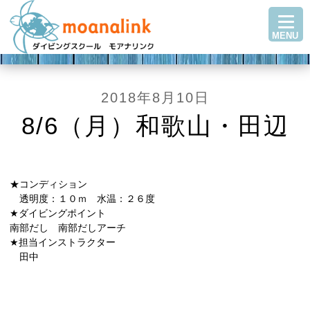
TOP
MENU
ダイビングを始める
ステップアップ
ショップ紹介
2018年8月10日
ツアースケジュール
8/6（月）和歌山・田辺
ダイビングブログ
Q＆A・お客様の声
★コンディション
アクセス
透明度：１０ｍ 水温：２６度
★ダイビングポイント
お問い合わせ
南部だし 南部だしアーチ
★担当インストラクター
田中