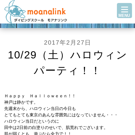
TOP
MENU
ダイビングを始める
ステップアップ
ショップ紹介
2017年2月27日
ツアースケジュール
10/29（土）ハロウィン
ダイビングブログ
パーティ！！
Q＆A・お客様の声
アクセス
お問い合わせ
Ｈａｐｐｙ Ｈａｌｌｏｗｅｅｎ！！
神戸は静かです。
先週末から、ハロウィン当日の今日も
とてもとても東京のあんな雰囲気にはなっていません・・・
ハロウィン当日だというのに
田中は2日前の白塗りのせいで、肌荒れでございます。
肌が弱くとも、遊ぶなら全力で！！