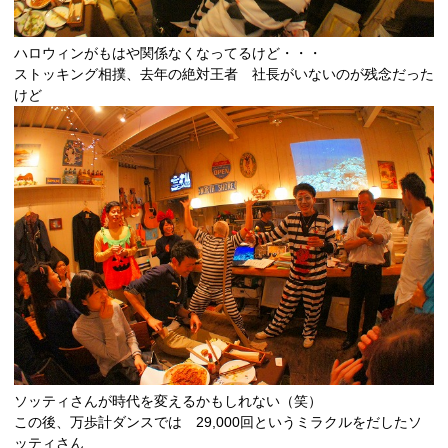
ハロウィンがもはや関係なくなってるけど・・・
ストッキング相撲、去年の絶対王者 社長がいないのが残念だった
けど
ソッティさんが時代を変えるかもしれない（笑）
この後、万歩計ダンスでは 29,000回というミラクルをだしたソ
ッティさん