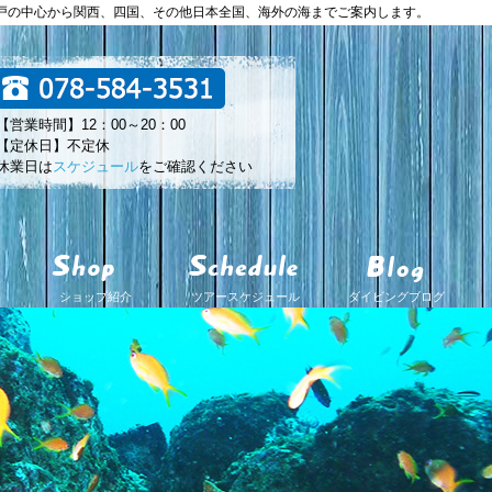
神戸の中心から関西、四国、その他日本全国、海外の海までご案内します。
【営業時間】12：00～20：00
【定休日】不定休
休業日は
スケジュール
をご確認ください
ショップ紹介
ツアースケジュール
ダイビングブログ